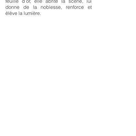
feuille d’or, elle abrite la scène, lui 
donne de la noblesse, renforce et   
élève la lumière.