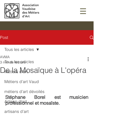
Post
Tous les articles
AVMA
Tous les articles
3 min de lecture
De la Mosaïque à L'opéra
Métiers d'art
Métiers d'art Vaud
métiers d'art dévoilés
Stéphane Borel est musicien 
Artisan d'art
professionnel et mosaïste.
artisans d'art