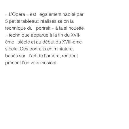
« L’Opéra » est   également habité par 
5 petits tableaux réalisés selon la 
technique du   portrait « à la silhouette 
» technique apparue à la fin du XVII-
ème   siècle et au début du XVIII-ème 
siècle. Ces portraits en miniature, 
basés sur   l’art de l’ombre, rendent 
présent l’univers musical.
Ils représentent le compositeur 
autrichien Wolfgang Amadeus Mozart 
(1756-1791) et à ses côtés, quelques 
chanteurs lyriques :
· Dorotea Bussani née Sardi (1763-