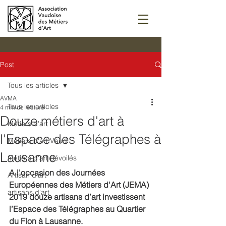
Post
Tous les articles
AVMA
Tous les articles
4 min de lecture
Douze métiers d'art à
Métiers d'art
l'Espace des Télégraphes à
Métiers d'art Vaud
Lausanne
métiers d'art dévoilés
A l'occasion des Journées 
Artisan d'art
Européennes des Métiers d'Art (JEMA) 
artisans d'art
2019 douze artisans d’art investissent 
l’Espace des Télégraphes au Quartier 
du Flon à Lausanne. 