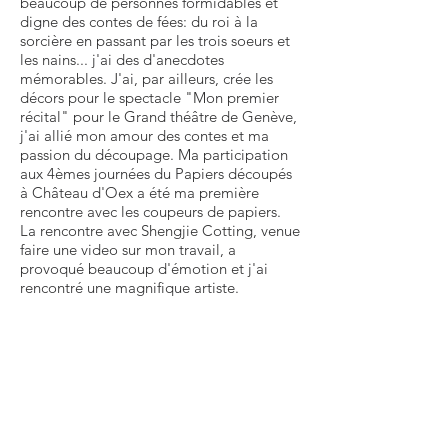
beaucoup de personnes formidables et
digne des contes de fées: du roi à la
sorcière en passant par les trois soeurs et
les nains... j'ai des d'anecdotes
mémorables. J'ai, par ailleurs, crée les
décors pour le spectacle "Mon premier
récital" pour le Grand théâtre de Genève,
j'ai allié mon amour des contes et ma
passion du découpage. Ma participation
aux 4èmes journées du Papiers découpés
à Château d'Oex a été ma première
rencontre avec les coupeurs de papiers.
La rencontre avec Shengjie Cotting, venue
faire une video sur mon travail, a
provoqué beaucoup d'émotion et j'ai
rencontré une magnifique artiste.
Quelles sont vos plus grande et plus
petite réalisations?
Le plus grand 50x40cm et le plus petit
5x5cm.
Quelle est votre anecdote préférée?
Je range toujours mes découpage, mais